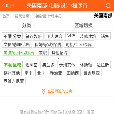
美国南部·电脑/设计/程序员
返回
美国南部
首页
招聘信息
电脑/设计/程序员
分类
区域切换
SPA
不限 分类
餐饮娱乐
甲店理容
装修建筑
销售
文员/助理/诊所
保姆/家政/保洁
司机/工人/仓库
电脑/设计/程序员
兼职
其他招聘
·
不限 区域
迈阿密
奥兰多
佛州其他
休斯顿
达拉斯
德州其他
南卡
北卡
乔治亚
田纳西
维吉尼亚
西维吉尼亚
查看附近的信息
没有找到电脑/设计/程序员相关信息记录！
返回