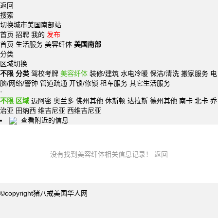
返回
搜索
切换城市美国南部站
首页
招聘
我的
发布
首页
生活服务
美容纤体
美国南部
分类
区域切换
不限 分类
驾校考牌
美容纤体
装修/建筑
水电冷暖
保洁/清洗
搬家服务
电
脑/网络/警钟
管道疏通
开锁/修锁
租车服务
其它生活服务
·
不限 区域
迈阿密
奥兰多
佛州其他
休斯顿
达拉斯
德州其他
南卡
北卡
乔
治亚
田纳西
维吉尼亚
西维吉尼亚
查看附近的信息
没有找到美容纤体相关信息记录！
返回
©copyright猪八戒美国华人网